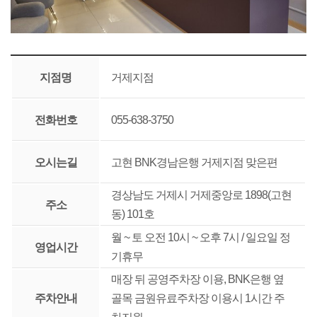
지점명
거제지점
전화번호
055-638-3750
오시는길
고현 BNK경남은행 거제지점 맞은편
경상남도 거제시 거제중앙로 1898(고현
주소
동) 101호
월 ~ 토 오전 10시 ~ 오후 7시 / 일요일 정
영업시간
기휴무
매장 뒤 공영주차장 이용, BNK은행 옆
주차안내
골목 금원유료주차장 이용시 1시간 주