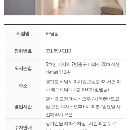
지점명
하남점
전화번호
031-699-0110
5호선 미사역 7번출구 나와서 20m 직진,
오시는길
H-mart 옆 1층
경기도 하남시 미사강변동로 82, 서건 미
주소
사 메트로타워 1층 103호 (망월동)
월 ~ 금 오전 10시 ~ 오후 7시 30분 / 토요
영업시간
일 오전 10시 ~ 오후 6시 30분 / 일요일 사
전예약시 오픈
상가건물 지하주차장 1시간30분 무료
주차안내