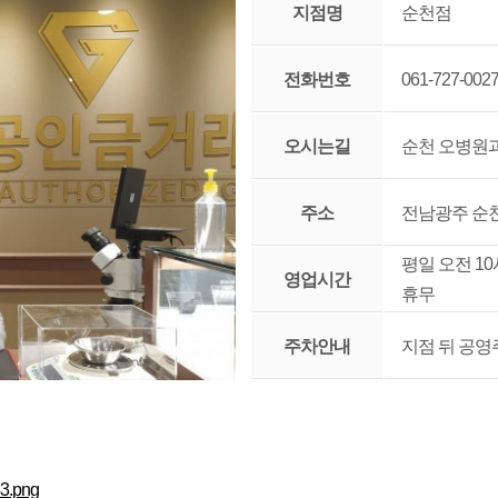
지점명
순천점
전화번호
061-727-002
오시는길
순천 오병원과
주소
전남광주 순천
평일 오전 10시
영업시간
휴무
주차안내
지점 뒤 공영