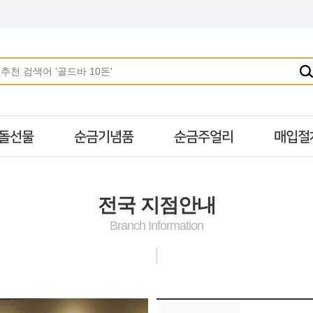
돌선물
순금기념품
순금주얼리
매입절
전국 지점안내
Branch Information