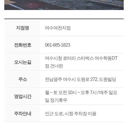
지점명
여수여천지점
전화번호
061-685-1823
여수시청 로터리 스타벅스 여수학동DT
오시는길
점 건너편
주소
전남광주 여수시 도원로 272, 도원빌딩
월 ~ 토 오전 10시 ~ 오후 7시 / 매주 일요
영업시간
일 정기휴무
주차안내
인근 도로, 시청 주차장 이용